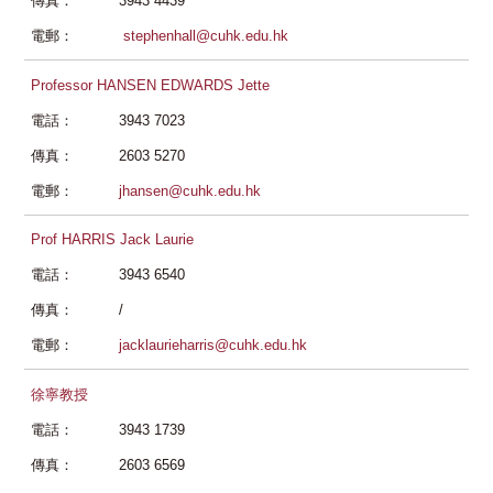
傳真：
3943 4439
電郵：
stephenhall@cuhk.edu.hk
Professor HANSEN EDWARDS Jette
電話：
3943 7023
傳真：
2603 5270
電郵：
jhansen@cuhk.edu.hk
Prof HARRIS Jack Laurie
電話：
3943 6540
傳真：
/
電郵：
jacklaurieharris@cuhk.edu.hk
徐寧教授
電話：
3943 1739
傳真：
2603 6569