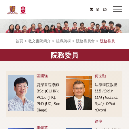
繁
简
EN
首頁
>
敬文書院簡介
>
組織架構
>
院務委員會
>
院務委員
院務委員
區國強
何世勳
資深書院導師
法律學院教授
BSc (CUHK);
LLB (Qld.);
PCEd (HK);
LLM (Technol.
PhD (UC, San
Syd.); DPhil
Diego)
(Oxon)
徐寧
車錫英