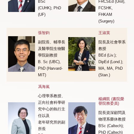
BSc
FRCSEd (Urol),
(CUHK); PhD
FCSHK,
(UF)
FHKAM
(Surgery)
張智鈞
王淑英
副院長、輔導長
院長及社會學系
及醫學院生物醫
教授
學院副教授
BEd (Liv.);
B. Sc (UBC),
DipEd (Lond.);
PhD (Harvard-
MA, MA, PhD
MIT)
(Stan.)
馮海嵐
心理學系教授、
楊綱凱 (書院榮
正向社會科學研
譽院務委員)
究中心的執行主
院長資深顧問及
任以及
物理系榮休教授
老年研究所的副
BSc (Caltech);
所長
PhD (Caltech)