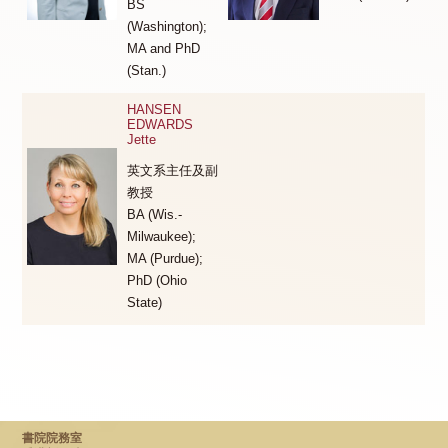
BS
(Washington);
MA and PhD
(Stan.)
HANSEN
EDWARDS
Jette
英文系主任及副
教授
BA (Wis.-
Milwaukee);
MA (Purdue);
PhD (Ohio
State)
書院院務室