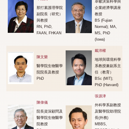
卓敏決策科學與
那打素護理學院
企業經濟學講座
副院長（研究）
教授
與教授
BS (Fujian
RN, PhD,
Normal); MA,
FAAN, FHKAN
MS, PhD
(Iowa)
戴沛權
陳文樂
地球與環境科學
醫學院生物醫學
系教授兼副系主
院院長及教授
任（教育）
PhD
BSc (MIT);
PhD (Harvard)
張源津
陳偉儀
外科學系副教授
院長資深顧問及
及醫學院助理院
醫學院生物醫學
長(外務)
院教授
MBBS,