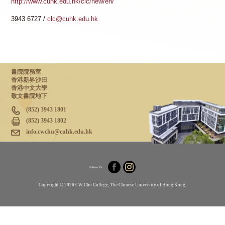
http://www.cuhk.edu.hk/clc/new/en/
3943 6727 /
clc@cuhk.edu.hk
書院院務室
香港新界沙田
香港中文大學
敬文書院地下
(852) 3943 1801
(852) 3943 1802
info.cwchu@cuhk.edu.hk
Follow Us
Copyright © 2026 CW Chu College, The Chinese University of Hong Kong.