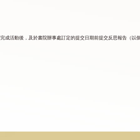
辦公室發出的電郵（檔號：#173/ 2023-24）。
行的面試。面試詳情將於四月下旬以電郵方式通知申請者/團
於得獎者完成活動後，及於書院辦事處訂定的提交日期前提交
du.hk
)