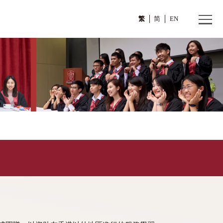
繁
授獎學金