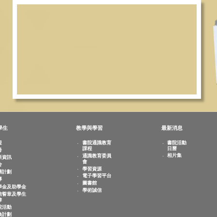
du.hk
)