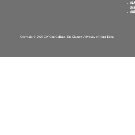
查詢電郵：
info.cwchu@cuhk.edu.hk
敬文書院簡介
新生專頁
書院簡介
申請辦法
常見問題
願景, 使命, 院訓及
院徽
到步指南
重要日子
組織架構
選擇書院
院袍
其他學習
書院院舍
機會
下載區
與我們聯
聯絡我們
絡
Copyright © 2026 CW Chu College, The Chinese University of Hong Kong.