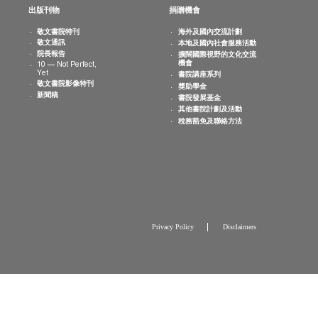
消息
出版刊物
捐贈機會
院活動
敬文書院特刊
海外及國內交
曆
敬文通訊
本地及國內社
片集
院長報告
擴闊國際視野
機會
10 — Not Perfect,
Yet
書院講座系列
敬文書院影像特刊
獎助學金
新聞稿
書院發展基金
其他書院計劃
稅務豁免及聯