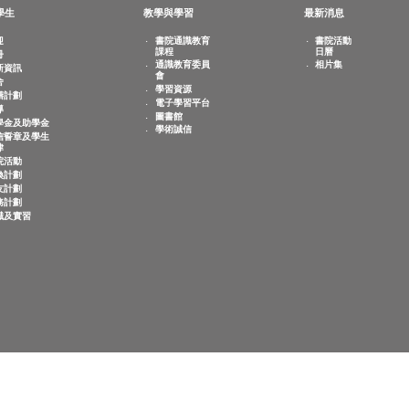
敬文學生
教學與學習
最新
歡迎
書院通識教育
書
課程
日
註冊
相
通識教育委員
迎新資訊
會
宿舍
學習資源
共膳計劃
電子學習平台
輔導
圖書館
奬學金及助學金
學術誠信
誠信誓章及學生
紀律
書院活動
交換計劃
師友計劃
服務計劃
求職及實習