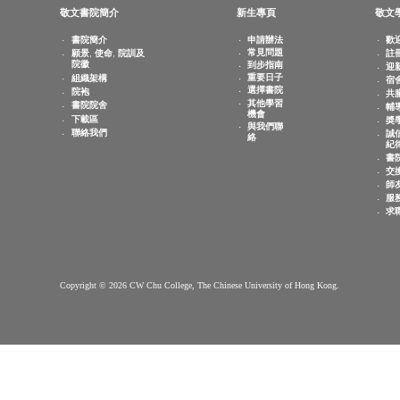
電話：
(852) 3943 1801
傳真：
(852) 3943 1802
查詢電郵：
info.cwchu@cuhk.edu.hk
敬文書院簡介
新生專頁
書院簡介
申請辦法
常見問題
願景, 使命, 院訓及
院徽
到步指南
重要日子
組織架構
選擇書院
院袍
其他學習
書院院舍
機會
下載區
與我們聯
聯絡我們
絡