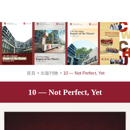
首頁
>
出版刊物
>
10 — Not Perfect, Ye
10 — Not Perfect, Yet