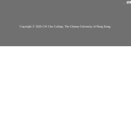
敬文書院簡介
新生專頁
書院簡介
申請辦法
常見問題
願景, 使命, 院訓及
院徽
到步指南
重要日子
組織架構
選擇書院
院袍
其他學習
書院院舍
機會
下載區
與我們聯
聯絡我們
絡
Copyright © 2026 CW Chu College, The Chinese University of Hong Kong.