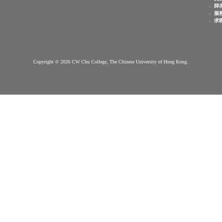
院徽
到步指南
重要日子
組織架構
選擇書院
院袍
其他學習
書院院舍
機會
下載區
與我們聯
聯絡我們
絡
Copyright © 2026 CW Chu College, The Chinese University of Hong Kong.