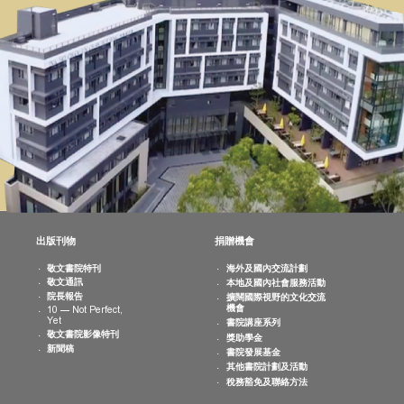
消息
出版刊物
捐贈機會
院活動
敬文書院特刊
海外及國內交
曆
敬文通訊
本地及國內社