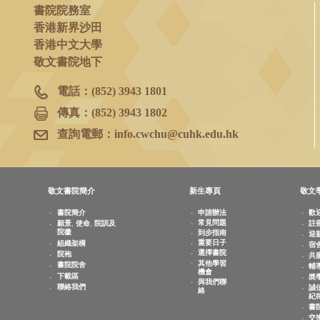
書院院務室
香港新界沙田
香港中文大學
敬文書院地下
電話：
(852) 3943 1801
傳真：
(852) 3943 1802
查詢電郵：
info.cwchu@cuhk.edu.hk
敬文書院簡介
新生專頁
書院簡介
申請辦法
常見問題
願景, 使命, 院訓及