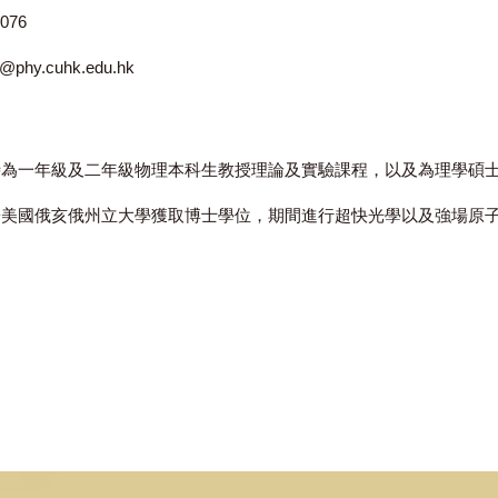
衡博士
3943 4076
yhmlai@phy.cuhk.edu.hk
師，現時為一年級及二年級物理本科生教授理論及實驗課程，
位，並於美國俄亥俄州立大學獲取博士學位，期間進行超快光