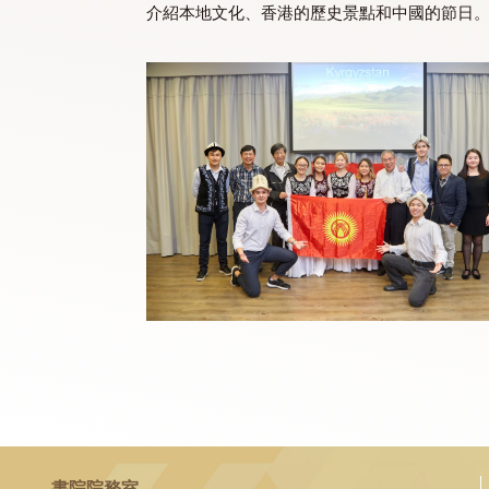
敬文書院是一個由不同文化背景的學生
夜，與本地生和老師分享他們國家的歷
介紹本地文化、香港的歷史景點和中國