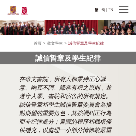
繁
简
EN
首頁
>
敬文學生
>
誠信誓章及學生紀律
誠信誓章及學生紀律
在敬文書院，所有人都秉持正心誠
意、剛直不阿、謙恭有禮之原則，並
遵守大學、書院和宿舍的所有規定。
誠信誓章和學生誠信誓章委員會為推
動期望的重要角色，其強調糾正行為
而非紀律處分；書院的程序和機構僅
供補充，以處理一小部分情節較嚴重