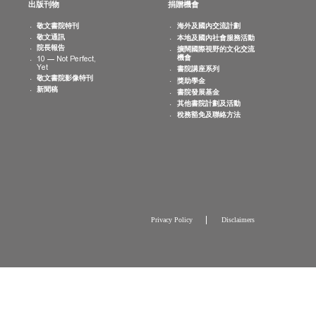
消息
出版刊物
捐贈機會
院活動
敬文書院特刊
海外及國內交
曆
敬文通訊
本地及國內社
片集
院長報告
擴闊國際視野
機會
10 — Not Perfect,
Yet
書院講座系列
敬文書院影像特刊
獎助學金
新聞稿
書院發展基金
其他書院計劃
稅務豁免及聯
Privacy Policy