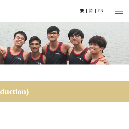
繁
roduction)
 (Introduction)