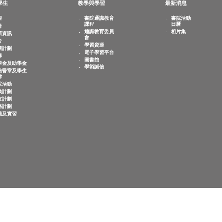
敬文學生
教學與學習
最新
歡迎
書院通識教育
書
課程
日
註冊
相
通識教育委員
迎新資訊
會
宿舍
學習資源
共膳計劃
電子學習平台
輔導
圖書館
奬學金及助學金
學術誠信
誠信誓章及學生
紀律
書院活動
交換計劃
師友計劃
服務計劃
求職及實習