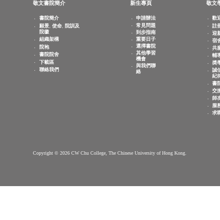
查詢電郵：
info.cwchu@cuhk.edu.hk
敬文書院簡介
新生專頁
書院簡介
申請辦法
常見問題
願景, 使命, 院訓及
院徽
到步指南
重要日子
組織架構
選擇書院
院袍
其他學習
書院院舍
機會
下載區
與我們聯
聯絡我們
絡
Copyright © 2026 CW Chu College, The Chinese University of Hong Kong.