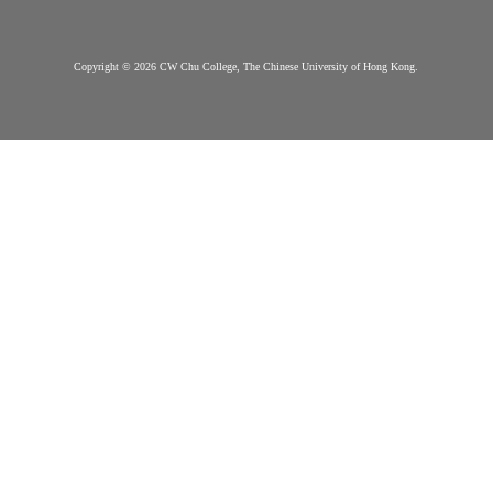
敬文書院簡介
新生專頁
書院簡介
申請辦法
常見問題
願景, 使命, 院訓及
院徽
到步指南
重要日子
組織架構
選擇書院
院袍
其他學習
書院院舍
機會
下載區
與我們聯
聯絡我們
絡
Copyright © 2026 CW Chu College, The Chinese University of Hong Kong.