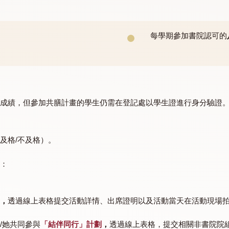
（每學期）
參加第一
每學期參
每學期參
計入課成績，但參加共膳計畫的學生仍需在登記處以學生證
。