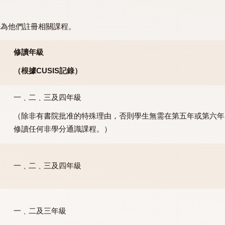
, II, III & IV
為非學分課程。除了因交換計劃﹑全職實習等
。
準則預先為他們註冊相關課程。
修讀年級
（根據CUSIS
記錄）
一﹑二﹑三及四年級
（除非有書院批准的特殊理由，否則學生無需在第
課程）
修讀任何非學分通識課程。）
一﹑二﹑三及四年級