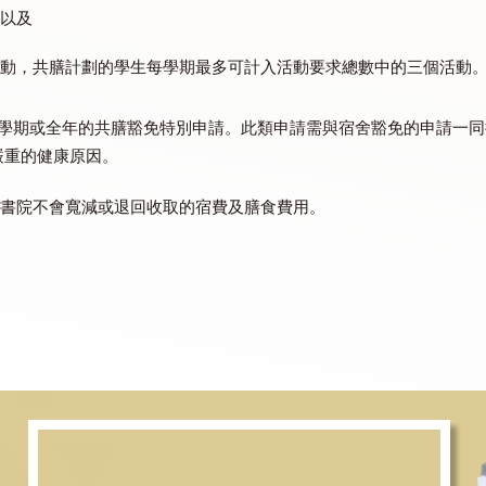
成績（及格/不及格）。
程成績：
動
；
的活動
，
透過線上表格提交活動詳情、出席證明以及活動當
，與他/她共同參與
「結伴同行」計劃
，
透過線上表格，提交
照片；以及
」
新活動，共膳計劃的學生每學期最多可計入活動要求總數
僅受理針對一個學期或全年的共膳豁免特別申請。此類申請需與宿
情況或嚴重的健康原因。
，因此書院不會寬減或退回收取的宿費及膳食費用。