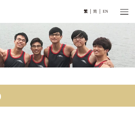
繁
BC)
 – TBC)