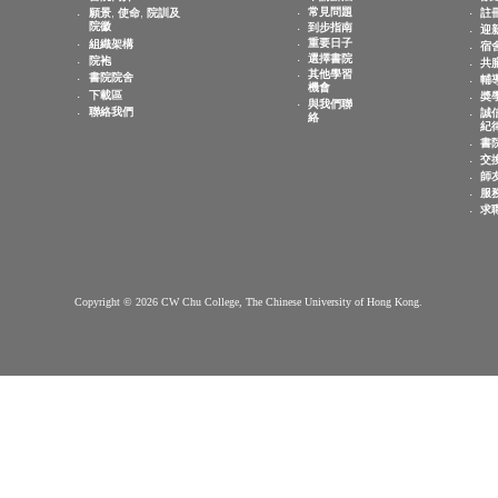
敬文書院簡介
新生專頁
書院簡介
申請辦法
常見問題
願景, 使命, 院訓及
院徽
到步指南
重要日子
組織架構
選擇書院
院袍
其他學習
書院院舍
機會
下載區
與我們聯
聯絡我們
絡
Copyright © 2026 CW Chu College, The Chinese University of Hong Kong.