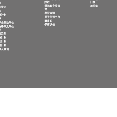
敬文學生
教學與學習
最新
歡迎
書院通識教育
書
課程
日
註冊
相
通識教育委員
迎新資訊
會
宿舍
學習資源
共膳計劃
電子學習平台
輔導
圖書館
奬學金及助學金
學術誠信
誠信誓章及學生
紀律
書院活動
交換計劃
師友計劃
服務計劃
求職及實習