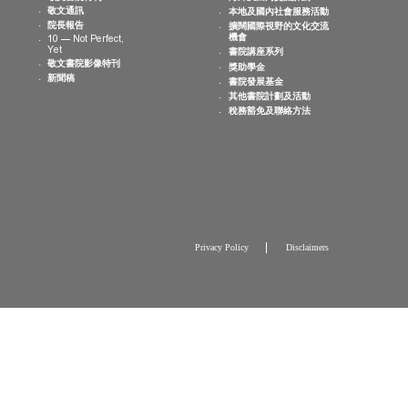
消息
出版刊物
捐贈機會
院活動
敬文書院特刊
海外及國內交
曆
敬文通訊
本地及國內社
片集
院長報告
擴闊國際視野
機會
10 — Not Perfect,
Yet
書院講座系列
敬文書院影像特刊
獎助學金
新聞稿
書院發展基金
其他書院計劃
稅務豁免及聯
Privacy Policy