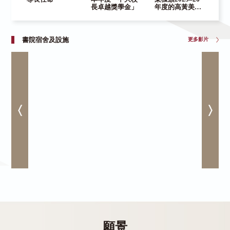
長卓越獎學金」
年度的高黃美芸
獲
香港中文大學婦
20
女會獎學金
「
資
3,
書院宿舍及設施
更多影片
願景