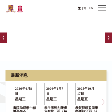
繁
简
EN
最新消息
2026年4月8
2026年1月7
2025年10月
2
日
日
17日
日
星期三
星期三
星期五
星
書院助理學生輔
學生張甄彤榮獲
恭賀郭凱盈同學
院
導長任命
本年度「中大校
榮獲頒2025–26
教