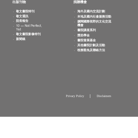
消息
出版刊物
捐贈機會
院活動
敬文書院特刊
海外及國內交
曆
敬文通訊
本地及國內社
片集
院長報告
擴闊國際視野
機會
10 — Not Perfect,
Yet
書院講座系列
敬文書院影像特刊
獎助學金
新聞稿
書院發展基金
其他書院計劃
稅務豁免及聯
Privacy Policy