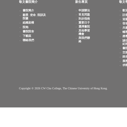
查詢電郵：
info.cwchu@cuhk.edu.hk
敬文書院簡介
新生專頁
書院簡介
申請辦法
常見問題
願景, 使命, 院訓及
院徽
到步指南
重要日子
組織架構
選擇書院
院袍
其他學習
書院院舍
機會
下載區
與我們聯
聯絡我們
絡
Copyright © 2026 CW Chu College, The Chinese University of Hong Kong.