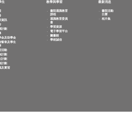
敬文學生
教學與學習
最新
歡迎
書院通識教育
書
課程
日
註冊
相
通識教育委員
迎新資訊
會
宿舍
學習資源
共膳計劃
電子學習平台
輔導
圖書館
奬學金及助學金
學術誠信
誠信誓章及學生
紀律
書院活動
交換計劃
師友計劃
服務計劃
求職及實習