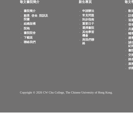
查詢電郵：
info.cwchu@cuhk.edu.hk
敬文書院簡介
新生專頁
書院簡介
申請辦法
常見問題
願景, 使命, 院訓及
院徽
到步指南
重要日子
組織架構
選擇書院
院袍
其他學習
書院院舍
機會
下載區
與我們聯
聯絡我們
絡
Copyright © 2026 CW Chu College, The Chinese University of Hong Kong.