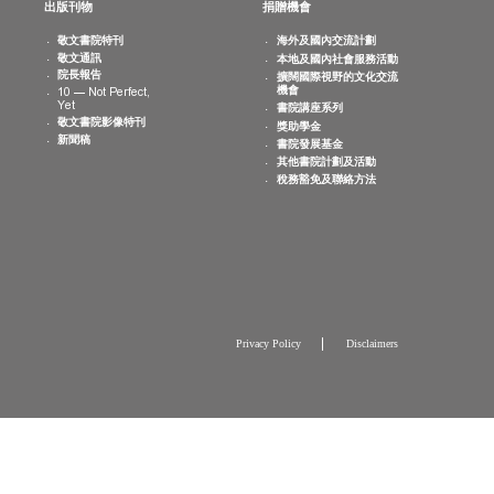
消息
出版刊物
捐贈機會
院活動
敬文書院特刊
海外及國內交
曆
敬文通訊
本地及國內社
片集
院長報告
擴闊國際視野
機會
10 — Not Perfect,
Yet
書院講座系列
敬文書院影像特刊
獎助學金
新聞稿
書院發展基金
其他書院計劃
稅務豁免及聯
Privacy Policy