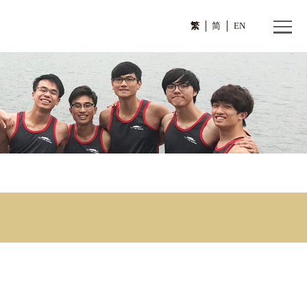
繁
 2
ssion 2