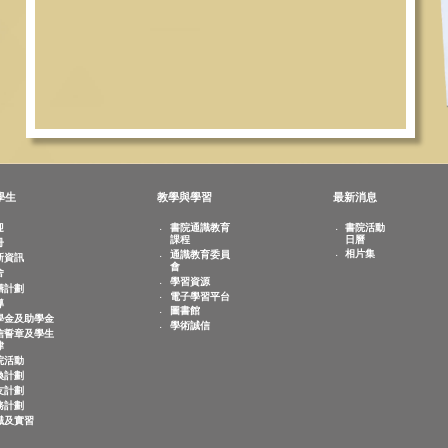
敬文學生
教學與學習
最新
歡迎
書院通識教育
書
課程
日
註冊
相
通識教育委員
迎新資訊
會
宿舍
學習資源
共膳計劃
電子學習平台
輔導
圖書館
奬學金及助學金
學術誠信
誠信誓章及學生
紀律