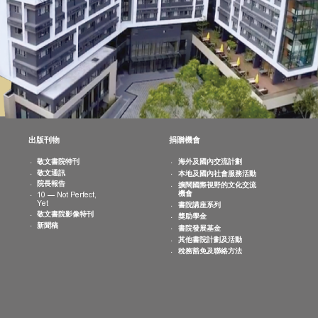
消息
出版刊物
捐贈機會
院活動
敬文書院特刊
海外及國內交
曆
敬文通訊
本地及國內社
片集
院長報告
擴闊國際視野
機會
10 — Not Perfect,
Yet
書院講座系列
敬文書院影像特刊
獎助學金
新聞稿
書院發展基金
其他書院計劃
稅務豁免及聯