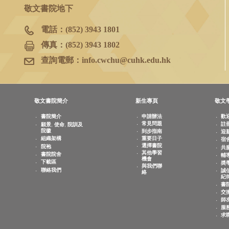
香港新界沙田
香港中文大學
敬文書院地下
電話：
(852) 3943 1801
傳真：
(852) 3943 1802
查詢電郵：
info.cwchu@cuhk.edu.hk
敬文書院簡介
新生專頁
書院簡介
申請辦法
常見問題
願景, 使命, 院訓及
院徽
到步指南
重要日子
組織架構
選擇書院
院袍
其他學習
書院院舍
機會
下載區
與我們聯
聯絡我們
絡