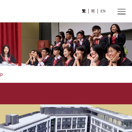
繁
. LAU Kwok Yip