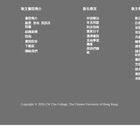
傳真：
(852) 3943 1802
查詢電郵：
info.cwchu@cuhk.edu.hk
敬文書院簡介
新生專頁
書院簡介
申請辦法
常見問題
願景, 使命, 院訓及
院徽
到步指南
重要日子
組織架構
選擇書院
院袍
其他學習
書院院舍
機會
下載區
與我們聯
聯絡我們
絡