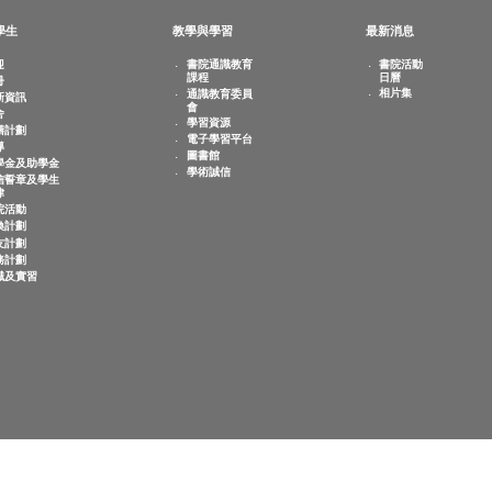
敬文學生
教學與學習
最新
歡迎
書院通識教育
書
課程
日
註冊
相
通識教育委員
迎新資訊
會
宿舍
學習資源
共膳計劃
電子學習平台
輔導
圖書館
奬學金及助學金
學術誠信
誠信誓章及學生
紀律
書院活動
交換計劃
師友計劃
服務計劃
求職及實習