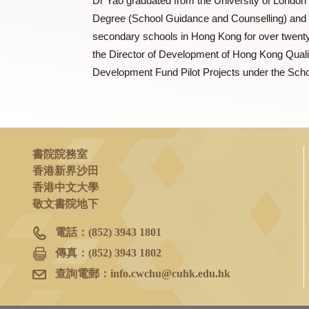
Dr. YAO Kin Hing Paul 姚建興
Dr Yao graduated from the University of 
Degree (School Guidance and Counselling
secondary schools in Hong Kong for ove
the Director of Development of Hong Kong
Development Fund Pilot Projects under th
書院院務室
香港新界沙田
香港中文大學
敬文書院地下
電話：
(852) 3943 1801