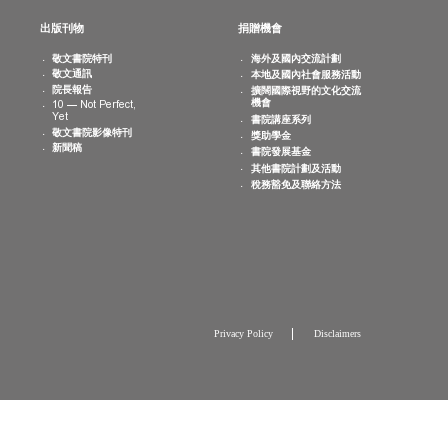
消息
出版刊物
捐贈機會
院活動
敬文書院特刊
海外及國內交
曆
敬文通訊
本地及國內社
片集
院長報告
擴闊國際視野
機會
10 — Not Perfect,
Yet
書院講座系列
敬文書院影像特刊
獎助學金
新聞稿
書院發展基金
其他書院計劃
稅務豁免及聯