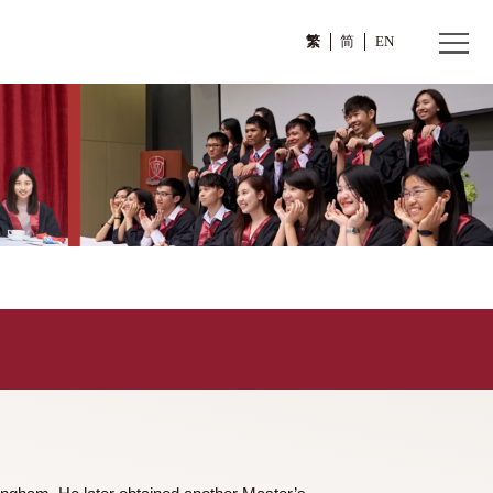
繁
>
姚建興