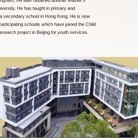
ersity of Nottingham. He later obtained another Master’s
lytechnic University. He has taught in primary and
anel Head in a secondary school in Hong Kong. He is now
t for three participating schools which have joined the Child
pment of a research project in Beijing for youth services.