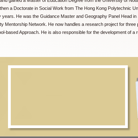
London and gained a Master of Education Degree from the Univ
) and then a Doctorate in Social Work from The Hong Kong Po
r twenty years. He was the Guidance Master and Geography P
 Quality Mentorship Network. He now handles a research projec
e School-based Approach. He is also responsible for the develo