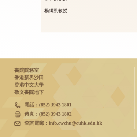
黎志偉博士
吳濰龍教授
戴沛權教授
徐子祺教授
楊綱凱教授
書院院務室
香港新界沙田