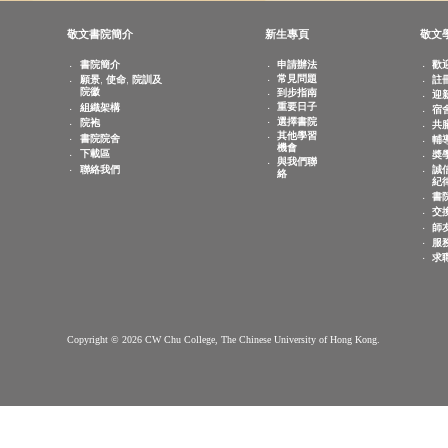
香港中文大學
敬文書院地下
電話：
(852) 3943 1801
傳真：
(852) 3943 1802
查詢電郵：
info.cwchu@cuhk.edu.hk
敬文書院簡介
新生專頁
書院簡介
申請辦法
常見問題
願景, 使命, 院訓及
院徽
到步指南
重要日子
組織架構
選擇書院
院袍
其他學習
書院院舍
機會
下載區
與我們聯
聯絡我們
絡