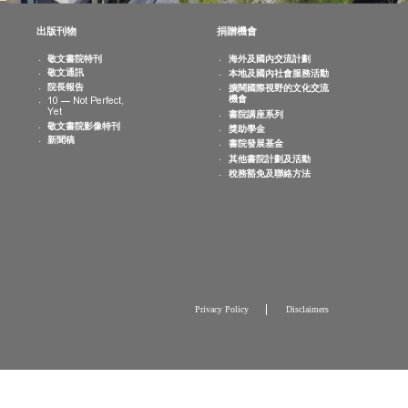
消息
出版刊物
捐贈機會
院活動
敬文書院特刊
海外及國內交
曆
敬文通訊
本地及國內社
片集
院長報告
擴闊國際視野
機會
10 — Not Perfect,
Yet
書院講座系列
敬文書院影像特刊
獎助學金
新聞稿
書院發展基金
其他書院計劃
稅務豁免及聯