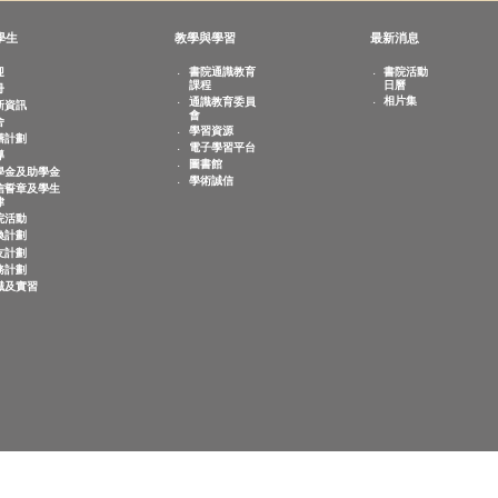
敬文學生
教學與學習
最新
歡迎
書院通識教育
書
課程
日
註冊
相
通識教育委員
迎新資訊
會
宿舍
學習資源
共膳計劃
電子學習平台
輔導
圖書館
奬學金及助學金
學術誠信
誠信誓章及學生
紀律
書院活動
交換計劃