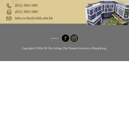
(852) 3943 1801
(852) 3943 1802
info.cwchu@cuhk.edu.hk
Follow Us
Copyright © 2026 CW Chu College, The Chinese University of Hong Kong.