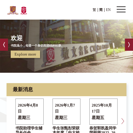
繁
简
EN
欢迎
书院虽小，却是一个亲切而团结的社群。
Explore more
最新消息
2026年4月8
2026年1月7
2025年10月
2
日
日
17日
日
星期三
星期三
星期五
星
书院助理学生辅
学生张甄彤荣获
恭贺郭凯盈同学
院
导长任命
本年度「中大校
荣获颁2025–26
教