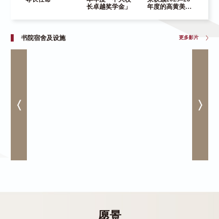
长卓越奖学金」
年度的高黄美芸
获
香港中文大学妇
20
女会奖学金
「
资
3,
书院宿舍及设施
更多影片
愿景