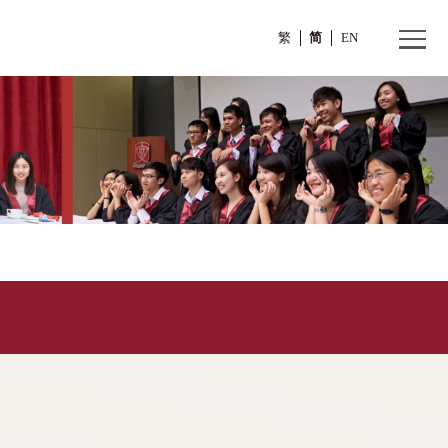
繁
誓章委员会