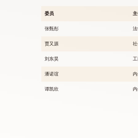
学生诚信誓章委员会
第十四届学生诚信誓章委员会于二零二六年
委员
张甄彤
贾又源
刘东昊
潘诺谊
谭凯欣