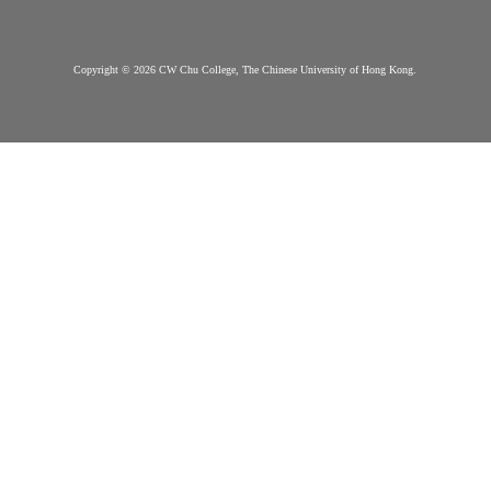
书院简介
申请办法
愿景, 使命, 院训及
常见问题
院徽
到步指南
组织架构
重要日子
院袍
选择书院
书院院舍
其他学习机会
下载区
如有任何疑问，请与我们
联络我们
联络
Copyright © 2026 CW Chu College, The Chinese University of Hong Kong.