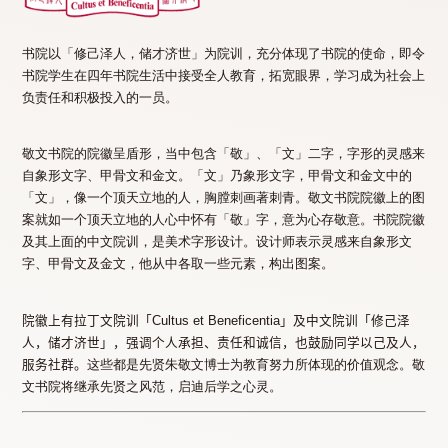
书院以「修己泽人，储才济世」为院训，充分体现了书院的使命，即令
书院学生在四年书院生活中接受全人教育，拓宽眼界，学习成为社会上
负责任和积极投入的一员。
敬文书院的院徽呈盾形，当中包含「敬」、「文」二字，字形的灵感来
自象形文字、甲骨文和金文。「文」乃象形文字，甲骨文和金文中的
「文」，像一个顶天立地的人，胸膛刺画著刺青。敬文书院院徽上的图
案就如一个顶天立地的人心中怀有「敬」字，意为心存敬意。书院院徽
及其上面的中文院训，是美术字形设计。设计师表示灵感来自象形文
字、甲骨文及金文，他从中各取一些元素，构出图案。
院徽上有拉丁文院训「
Cultus et Beneficentia
」及中文院训「修己泽
人，储才济世」，强调个人承担、责任和诚信，也鼓励同学以己及人，
服务社群。
这些都是先贤朱敬文博士为教育努力所体现的价值观念。敬
文书院将继承先贤之风范，启迪后学之心灵。