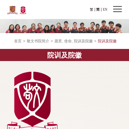
繁
简
EN
首页
>
敬文书院简介
>
愿景, 使命, 院训及院徽
>
院训及院徽
院训及院徽