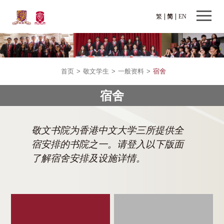
繁
简
EN
首页
>
敬文学生
>
一般资料
>
宿舍
宿舍
敬文书院为香港中文大学三所提供全
宿安排的书院之一。请登入以下版面
了解宿舍安排及设施详情。