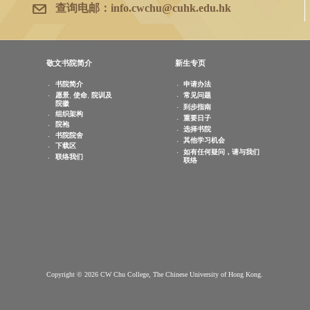
敬文书院地下
电话：
(852) 3943 1801
传真：
(852) 3943 1802
查询电邮：
info.cwchu@cuhk.edu.hk
敬文书院简介
新生专页
书院简介
申请办法
愿景, 使命, 院训及
常见问题
院徽
到步指南
组织架构
重要日子
院袍
选择书院
书院院舍
其他学习机会
下载区
如有任何疑问，请与我们
联络我们
联络