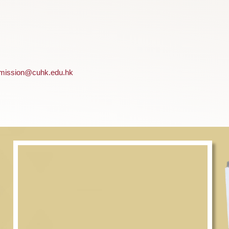
书院工作，更欢迎认同我们理念的各界人士鼎力支持
!
环迴北路敬文书院何陈婉珍楼地下
G02
室
(
位置图
)
C-Admission@cuhk.edu.hk