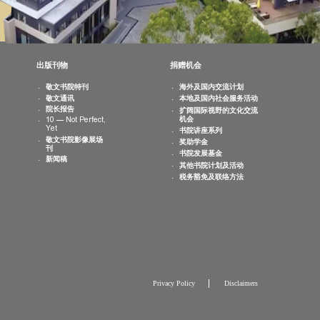
最新消息
出版刊物
捐赠机会
书院活动
敬文书院特刊
海外及国内交
日历
敬文通讯
本地及国内社
相片集
院长报告
扩阔国际视野
机会
10 — Not Perfect,
Yet
书院讲座系列
敬文书院影像展场
奖助学金
刊
书院发展基金
新闻稿
其他书院计划
税务豁免及联