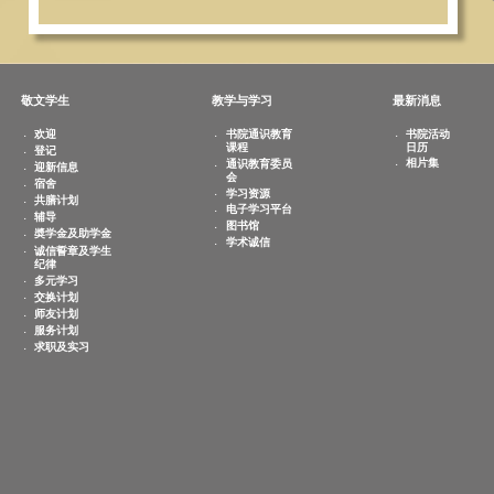
敬文学生
教学与学习
欢迎
书院通识教育
课程
登记
通识教育委员
迎新信息
会
宿舍
学习资源
共膳计划
电子学习平台
辅导
图书馆
奬学金及助学金
学术诚信
诚信誓章及学生
纪律
多元学习
交换计划
师友计划
服务计划