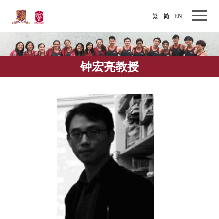
繁
简
EN
钟宏亮教授