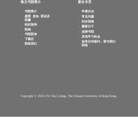
查询电邮：
info.cwchu@cuhk.edu.hk
敬文书院简介
新生专页
书院简介
申请办法
愿景, 使命, 院训及
常见问题
院徽
到步指南
组织架构
重要日子
院袍
选择书院
书院院舍
其他学习机会
下载区
如有任何疑问，请与我们
联络我们
联络
Copyright © 2026 CW Chu College, The Chinese University of Hong Kong.