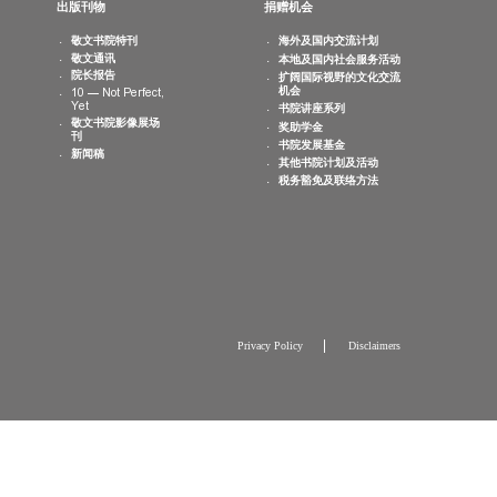
最新消息
出版刊物
捐赠机会
书院活动
敬文书院特刊
海外及国内交
日历
敬文通讯
本地及国内社
相片集
院长报告
扩阔国际视野
机会
10 — Not Perfect,
Yet
书院讲座系列
敬文书院影像展场
奖助学金
刊
书院发展基金
新闻稿
其他书院计划
税务豁免及联
Privacy Policy