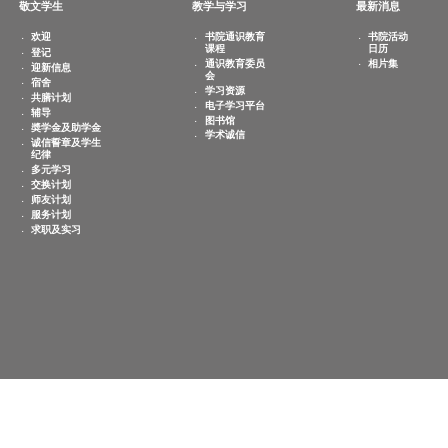
敬文学生
教学与学习
欢迎
书院通识教育
课程
登记
通识教育委员
迎新信息
会
宿舍
学习资源
共膳计划
电子学习平台
辅导
图书馆
奬学金及助学金
学术诚信
诚信誓章及学生
纪律
多元学习
交换计划
师友计划
服务计划
求职及实习