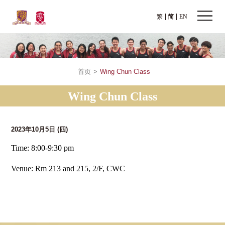
繁
简
EN
首页
>
Wing Chun Class
Wing Chun Class
2023年10月5日
(四)
Time: 8:00-9:30 pm
Venue: Rm 213 and 215, 2/F, CWC