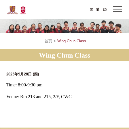
繁
简
EN
首页
>
Wing Chun Class
Wing Chun Class
2023年9月28日
(四)
Time: 8:00-9:30 pm
Venue: Rm 213 and 215, 2/F, CWC