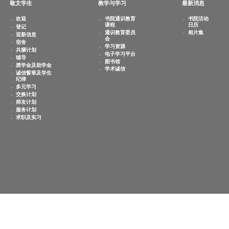
敬文学生
教学与学习
欢迎
书院通识教育
课程
登记
通识教育委员
迎新信息
会
宿舍
学习资源
共膳计划
电子学习平台
辅导
图书馆
奬学金及助学金
学术诚信
诚信誓章及学生
纪律
多元学习
交换计划
师友计划
服务计划
求职及实习