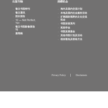
最新消息
出版刊物
捐赠机会
书院活动
敬文书院特刊
海外及国内交
日历
敬文通讯
本地及国内社
相片集
院长报告
扩阔国际视野
机会
10 — Not Perfect,
Yet
书院讲座系列
敬文书院影像展场
奖助学金
刊
书院发展基金
新闻稿
其他书院计划
税务豁免及联
Privacy Policy