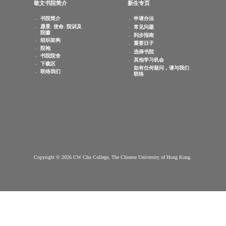
查询电邮：
info.cwchu@cuhk.edu.hk
敬文书院简介
新生专页
书院简介
申请办法
愿景, 使命, 院训及
常见问题
院徽
到步指南
组织架构
重要日子
院袍
选择书院
书院院舍
其他学习机会
下载区
如有任何疑问，请与我们
联络我们
联络
Copyright © 2026 CW Chu College, The Chinese University of Hong Kong.