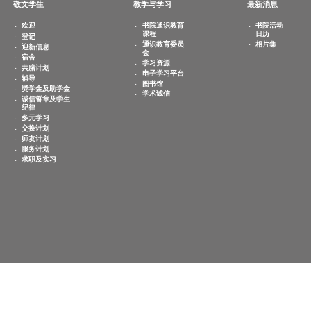
敬文学生
教学与学习
欢迎
书院通识教育
课程
登记
通识教育委员
迎新信息
会
宿舍
学习资源
共膳计划
电子学习平台
辅导
图书馆
奬学金及助学金
学术诚信
诚信誓章及学生
纪律
多元学习
交换计划
师友计划
服务计划
求职及实习