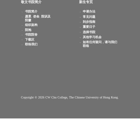
查询电邮：
info.cwchu@cuhk.edu.hk
敬文书院简介
新生专页
书院简介
申请办法
愿景, 使命, 院训及
常见问题
院徽
到步指南
组织架构
重要日子
院袍
选择书院
书院院舍
其他学习机会
下载区
如有任何疑问，请与我们
联络我们
联络
Copyright © 2026 CW Chu College, The Chinese University of Hong Kong.