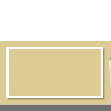
on (1),
 pm