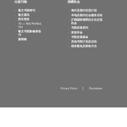
最新消息
出版刊物
捐赠机会
书院活动
敬文书院特刊
海外及国内交
日历
敬文通讯
本地及国内社
相片集
院长报告
扩阔国际视野
机会
10 — Not Perfect,
Yet
书院讲座系列
敬文书院影像展场
奖助学金
刊
书院发展基金
新闻稿
其他书院计划
税务豁免及联
Privacy Policy