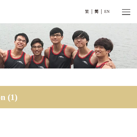
繁
ion (1)
 Session (1)