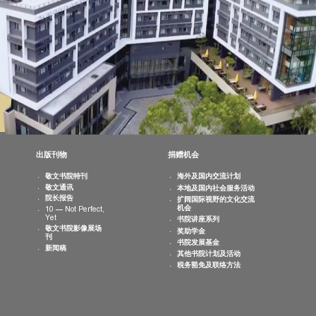
最新消息
出版刊物
捐赠机会
书院活动
敬文书院特刊
海外及国内交
日历
敬文通讯
本地及国内社
相片集
院长报告
扩阔国际视野
机会
10 — Not Perfect,
Yet
书院讲座系列