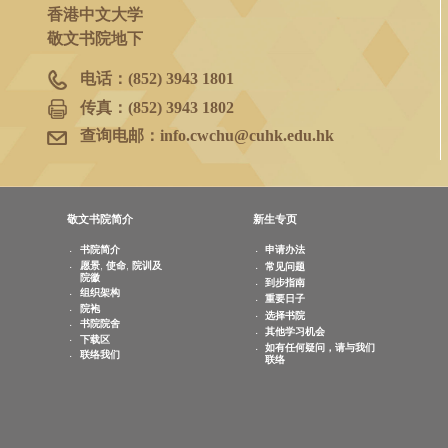
书院院务室
香港新界沙田
香港中文大学
敬文书院地下
电话：
(852) 3943 1801
传真：
(852) 3943 1802
查询电邮：
info.cwchu@cuhk.edu.hk
敬文书院简介
新生专页
书院简介
申请办法
愿景, 使命, 院训及
常见问题
院徽
到步指南
组织架构
重要日子
院袍