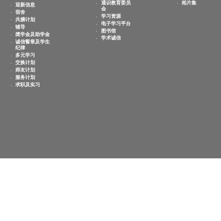
敬文学生
教学与学习
欢迎
书院通识教育
课程
登记
通识教育委员
迎新信息
会
宿舍
学习资源
共膳计划
电子学习平台
辅导
图书馆
奬学金及助学金
学术诚信
诚信誓章及学生
纪律
多元学习
交换计划
师友计划
服务计划
求职及实习