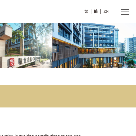
繁
ards
rds