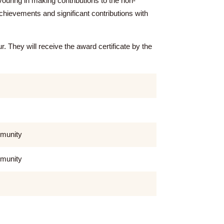
 also endeavouring in making contributions to the non-
 remarkable achievements and significant contributions with
d the honour. They will receive the award certificate by the
ing the CU community
ing the CU community