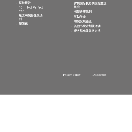
最新消息
出版刊物
捐赠机会
书院活动
敬文书院特刊
海外及国内交
日历
敬文通讯
本地及国内社
相片集
院长报告
扩阔国际视野
机会
10 — Not Perfect,
Yet
书院讲座系列
敬文书院影像展场
奖助学金
刊
书院发展基金
新闻稿
其他书院计划
税务豁免及联
Privacy Policy