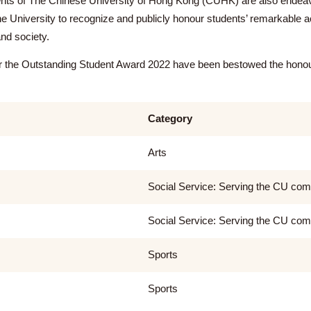
, students of The Chinese University of Hong Kong (CUHK) are
by the University to recognize and publicly honour students’
unity and society.
lege for the Outstanding Student Award 2022 have been bestowe
Category
Arts
Social Service: Serv
Social Service: Serv