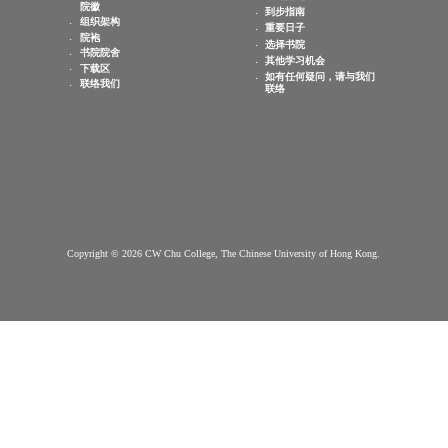
查询电邮：
info.cwchu@cuhk.edu.hk
敬文书院简介
新生专页
书院简介
申请办法
愿景, 使命, 院训及
常见问题
院徽
到步指南
组织架构
重要日子
院袍
选择书院
书院院舍
其他学习机会
下载区
如有任何疑问，请与我们
联络我们
联络
Copyright © 2026 CW Chu College, The Chinese University of Hong Kong.