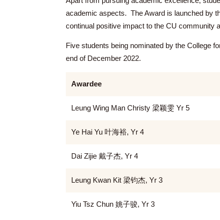
2022年12月9日
(五)
Apart from pursuing academic excellence
academic aspects. The Award is launched 
continual positive impact to the CU comm
Five students being nominated by the Col
end of December 2022.
Awardee
Leung Wing Man Christy 梁颖雯 Yr 5
Ye Hai Yu 叶海裕, Yr 4
Dai Zijie 戴子杰, Yr 4