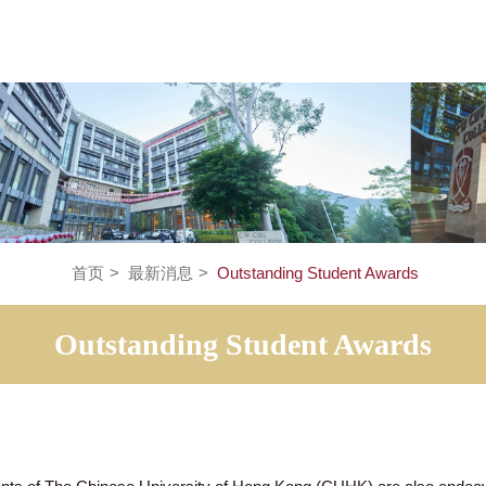
首页
>
最新消息
>
Outstanding Student Aw
Outstanding Student Awa