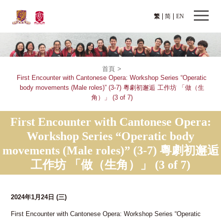
繁
简
EN
首頁
>
First Encounter with Cantonese Opera: Workshop Series “Operatic
body movements (Male roles)” (3-7) 粵劇初邂逅 工作坊 「做（生
角）」 (3 of 7)
First Encounter with Cantonese Opera:
Workshop Series “Operatic body
movements (Male roles)” (3-7) 粵劇初邂逅
工作坊 「做（生角）」 (3 of 7)
2024年1月24日
(三)
First Encounter with Cantonese Opera: Workshop Series “Operatic