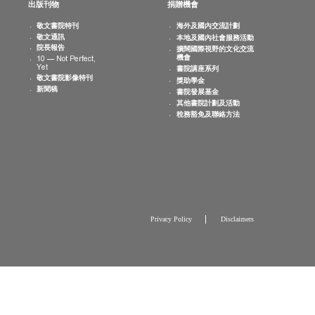
消息
出版刊物
捐贈機會
院活動
敬文書院特刊
海外及國內交
曆
敬文通訊
本地及國內社
片集
院長報告
擴闊國際視野
機會
10 — Not Perfect,
Yet
書院講座系列
敬文書院影像特刊
獎助學金
新聞稿
書院發展基金
其他書院計劃
稅務豁免及聯
Privacy Policy