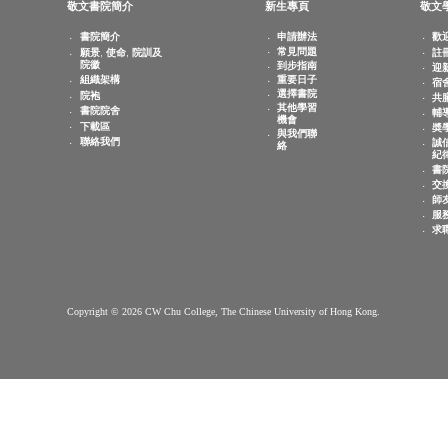
查詢電郵：
info.cwchu@cuhk.edu.hk
敬文書院簡介
新生專頁
書院簡介
申請辦法
常見問題
願景, 使命, 院訓及
院徽
到步指南
重要日子
組織架構
選擇書院
院袍
其他學習
書院院舍
機會
下載區
與我們聯
聯絡我們
絡
Copyright © 2026 CW Chu College, The Chinese University of Hong Kong.