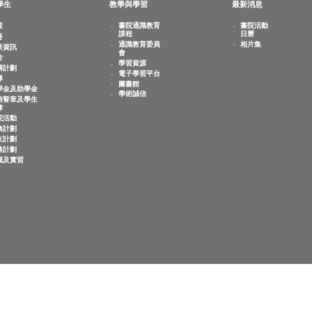
敬文學生
教學與學習
最新
歡迎
書院通識教育
書
課程
日
註冊
相
通識教育委員
迎新資訊
會
宿舍
學習資源
共膳計劃
電子學習平台
輔導
圖書館
奬學金及助學金
學術誠信
誠信誓章及學生
紀律
書院活動
交換計劃
師友計劃
服務計劃
求職及實習