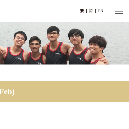
繁
12 Feb)
 10–12 Feb)