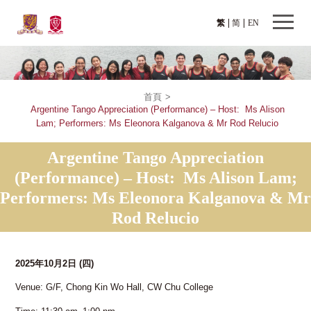
繁
简
EN
首頁
>
Argentine Tango Appreciation (Performance) – Host: Ms Alison
Lam; Performers: Ms Eleonora Kalganova & Mr Rod Relucio
Argentine Tango Appreciation
(Performance) – Host: Ms Alison Lam;
Performers: Ms Eleonora Kalganova & Mr
Rod Relucio
2025年10月2日
(四)
Venue: G/F, Chong Kin Wo Hall, CW Chu College