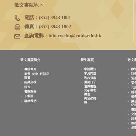
香港新界沙田
香港中文大學
敬文書院地下
電話：
(852) 3943 1801
傳真：
(852) 3943 1802
查詢電郵：
info.cwchu@cuhk.edu.hk
敬文書院簡介
新生專頁
書院簡介
申請辦法
常見問題
願景, 使命, 院訓及
院徽
到步指南
重要日子
組織架構
選擇書院
院袍
其他學習
書院院舍
機會
下載區
與我們聯
聯絡我們
絡