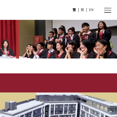
繁
y Orientation
n