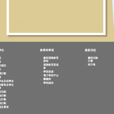
敬文學生
教學與學習
最新
歡迎
書院通識教育
書
課程
日
註冊
相
通識教育委員
迎新資訊
會
宿舍
學習資源
共膳計劃
電子學習平台
輔導
圖書館
奬學金及助學金
學術誠信
誠信誓章及學生
紀律