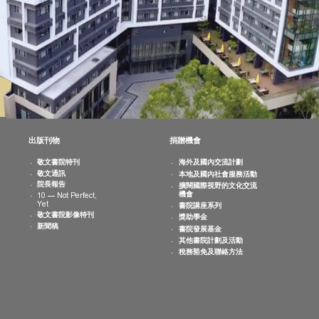
消息
出版刊物
捐贈機會
院活動
敬文書院特刊
海外及國內交
曆
敬文通訊
本地及國內社
片集
院長報告
擴闊國際視野
機會
10 — Not Perfect,
Yet
書院講座系列
敬文書院影像特刊
獎助學金
新聞稿
書院發展基金
其他書院計劃
稅務豁免及聯