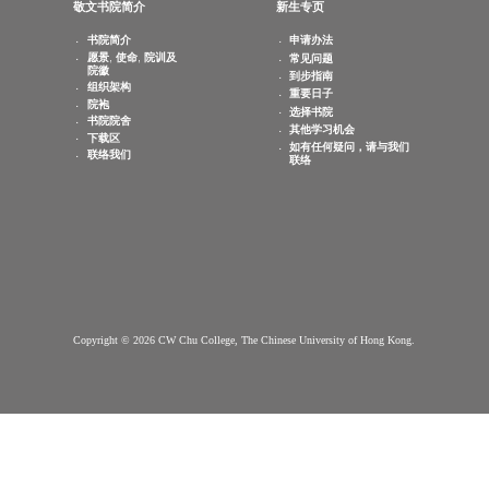
查询电邮：
info.cwchu@cuhk.edu.hk
敬文书院简介
新生专页
书院简介
申请办法
愿景, 使命, 院训及
常见问题
院徽
到步指南
组织架构
重要日子
院袍
选择书院
书院院舍
其他学习机会
下载区
如有任何疑问，请与我们
联络我们
联络
Copyright © 2026 CW Chu College, The Chinese University of Hong Kong.