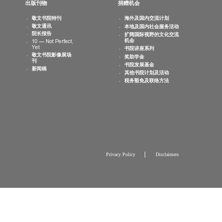
最新消息
出版刊物
捐赠机会
书院活动
敬文书院特刊
海外及国内交
日历
敬文通讯
本地及国内社
相片集
院长报告
扩阔国际视野
机会
10 — Not Perfect,
Yet
书院讲座系列
敬文书院影像展场
奖助学金
刊
书院发展基金
新闻稿
其他书院计划
税务豁免及联
Privacy Policy