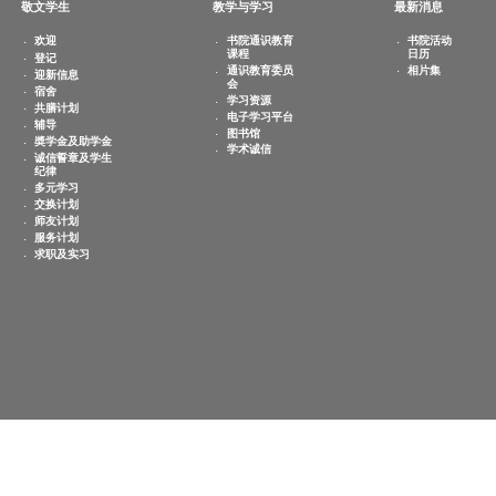
敬文学生
教学与学习
欢迎
书院通识教育
课程
登记
通识教育委员
迎新信息
会
宿舍
学习资源
共膳计划
电子学习平台
辅导
图书馆
奬学金及助学金
学术诚信
诚信誓章及学生
纪律
多元学习
交换计划
师友计划
服务计划
求职及实习