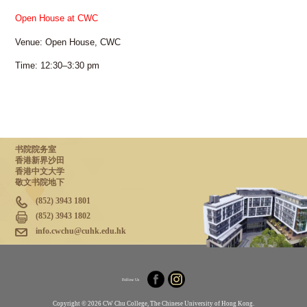
Open House at CWC
Venue: Open House, CWC
Time: 12:30–3:30 pm
书院院务室
香港新界沙田
香港中文大学
敬文书院地下
(852) 3943 1801
(852) 3943 1802
info.cwchu@cuhk.edu.hk
Follow Us
Copyright © 2026 CW Chu College, The Chinese University of Hong Kong.