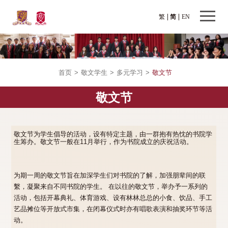
繁
简
EN
首页
>
敬文学生
>
多元学习
>
敬文节
敬文节
敬文节为学生倡导的活动，设有特定主题，由一群抱有热忱的书院学
生筹办。敬文节一般在11月举行，作为书院成立的庆祝活动。
为期一周的敬文节旨在加深学生们对书院的了解，加强朋辈间的联
繫，凝聚来自不同书院的学生。 在以往的敬文节，举办予一系列的
活动，包括开幕典礼、体育游戏、设有林林总总的小食、饮品、手工
艺品摊位等开放式市集，在闭幕仪式时亦有唱歌表演和抽奖环节等活
动。